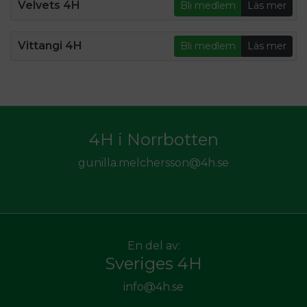
Velvets 4H
Bli medlem
Läs mer
Vittangi 4H
Bli medlem
Läs mer
4H i Norrbotten
gunilla.melchersson@4h.se
En del av:
Sveriges 4H
info@4h.se