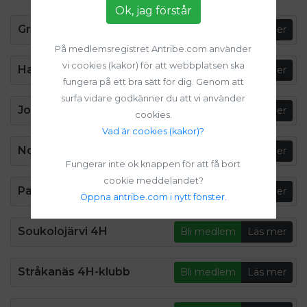
Ok, jag förstår
Granholmens 4H
Bli medlem
Läs mer
På medlemsregistret Antribe.com använder
vi cookies (kakor) för att webbplatsen ska
Harads 4H
Bli medlem
Läs mer
fungera på ett bra sätt för dig. Genom att
surfa vidare godkänner du att vi använder
Jokkmokk 4H
Bli medlem
Läs mer
cookies.
Vad är cookies (kakor)?
Norrfjärdens 4H
Bli medlem
Läs mer
Fungerar inte ok knappen för att få bort
cookie meddelandet?
Parakka 4H
Bli medlem
Läs mer
Öppna antribe.com i nytt fönster.
Soukolojärvi 4H
Bli medlem
Läs mer
Stråkanäs 4H-klubb
Bli medlem
Läs mer