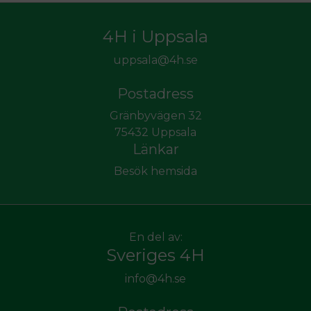
4H i Uppsala
uppsala@4h.se
Postadress
Gränbyvägen 32
75432 Uppsala
Länkar
Besök hemsida
En del av:
Sveriges 4H
info@4h.se