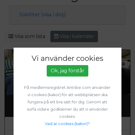
Sökfilter (visa / dölj)
Visa som lista
Visa i kalender
Vi använder cookies
Ok, jag förstår
På medlemsregistret Antribe.com använder
vi cookies (kakor) för att webbplatsen ska
Halvårskort helgaktiviteter Uppsalas 4H-
fungera på ett bra sätt för dig. Genom att
gårdar
surfa vidare godkänner du att vi använder
cookies.
4H i Uppsala
Vad är cookies (kakor)?