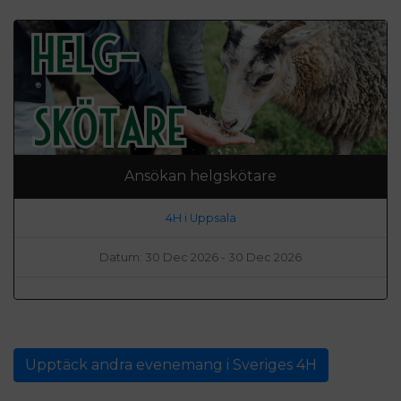
Ansökan helgskötare
4H i Uppsala
Datum: 30 Dec 2026 - 30 Dec 2026
Upptäck andra evenemang i Sveriges 4H