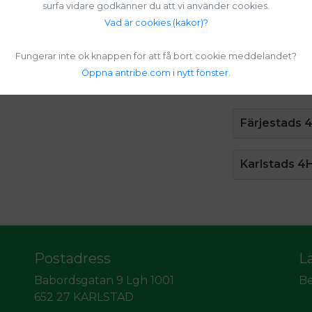
surfa vidare godkänner du att vi använder cookies.
Vad är cookies (kakor)?
Fungerar inte ok knappen för att få bort cookie meddelandet?
Öppna antribe.com i nytt fönster.
Färjestads 
Karlstads 4
Postadress
L
Babordsgatan 9 Lgh 1001
Be
652 27 KARLSTAD