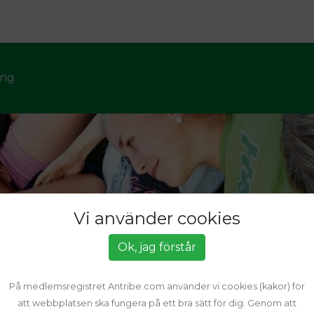
ng
Vi använder cookies
Ok, jag förstår
På medlemsregistret Antribe.com använder vi cookies (kakor) för
att webbplatsen ska fungera på ett bra sätt för dig. Genom att