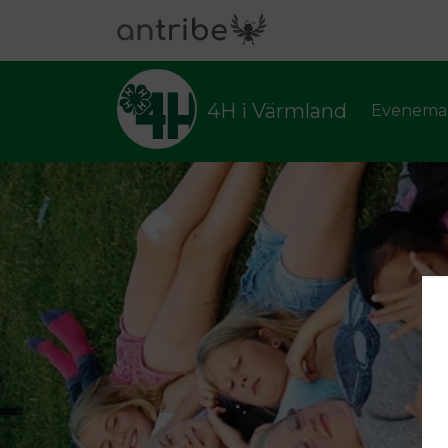
4H i Värmland
Evenema