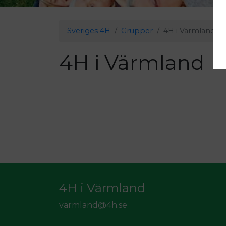
Sveriges 4H
Grupper
4H i Värmland
4H i Värmland
4H i Värmland
varmland@4h.se