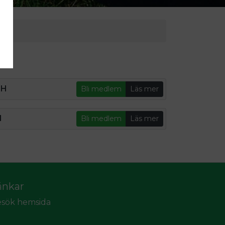
4H
Bli medlem
Läs mer
H
Bli medlem
Läs mer
änkar
sök hemsida