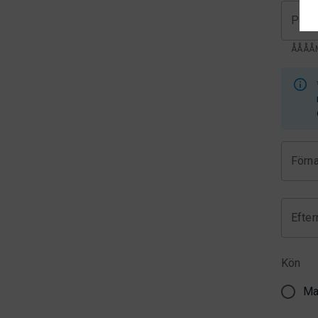
Pers
ÅÅÅÅ
Förn
Efte
Kön
Ma