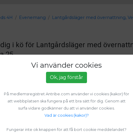
öds 4H
Evenemang
Lantgårdsläger med övernattning, Ve
l dig i kö för Lantgårdsläger med övernattn
a 25
Vi använder cookies
Evenemanget är fullt. 4 personer står redan i kö.
Ok, jag förstår
konto?
LOGGA IN
På medlemsregistret Antribe.com använder vi cookies (kakor) för
ina uppgifter
Extra frågor
Sum
2
3
att webbplatsen ska fungera på ett bra sätt för dig. Genom att
surfa vidare godkänner du att vi använder cookies.
Vad är cookies (kakor)?
Du ska ange personnumret på den som ska delta på evenemanget.
Fungerar inte ok knappen för att få bort cookie meddelandet?