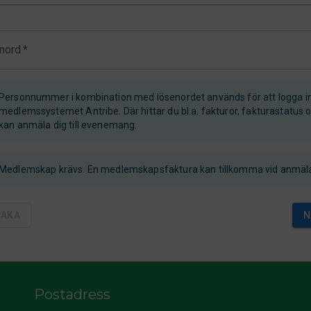
nord
*
Personnummer i kombination med lösenordet används för att logga i
medlemssystemet Antribe. Där hittar du bl.a. fakturor, fakturastatus 
kan anmäla dig till evenemang.
Medlemskap krävs. En medlemskapsfaktura kan tillkomma vid anmäl
BAKA
N
Postadress