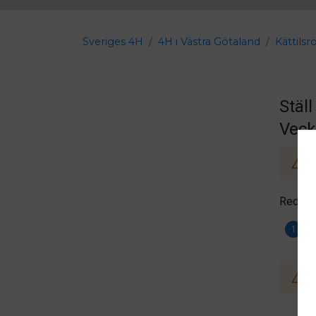
Sveriges 4H
4H i Västra Götaland
Kättilsr
Stäl
Veck
Redan 
D
1