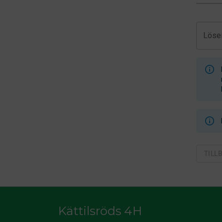
Löse
TILL
Kättilsröds 4H