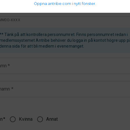
Öppna antribe.com i nytt fönster.
onnummer *
KONTROLLERA *
MMDD-XXXX
** Tänk på att kontrollera personnumret. Finns personnumret redan i
medlemssystemet Antribe behöver du logga in på kontot högre upp p
denna sida för att bli medlem i evenemanget.
amn *
rnamn *
n
*
Kvinna
Annat