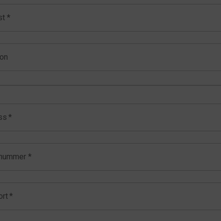
t *
fon
ss
*
nummer
*
ort
*