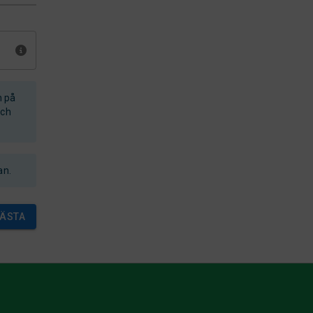
n på
och
an.
ÄSTA