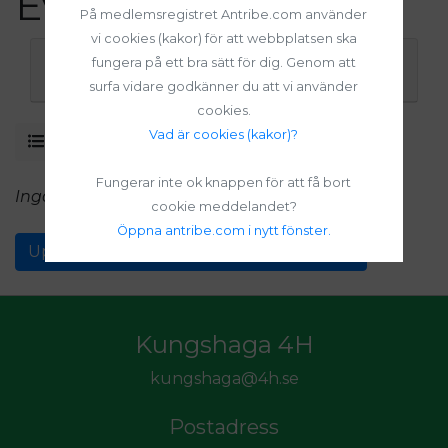
Evenemang
På medlemsregistret Antribe.com använder
vi cookies (kakor) för att webbplatsen ska
fungera på ett bra sätt för dig. Genom att
Sökfilter (visa / dölj)
surfa vidare godkänner du att vi använder
cookies.
Vad är cookies (kakor)?
Visa som lista
Visa i kalender
Fungerar inte ok knappen för att få bort
Inga inlagda evenemang.
cookie meddelandet?
Öppna antribe.com i nytt fönster.
Upptäck andra evenemang i Sveriges 4H
Kungshaga 4H
kungshaga@4h.se
Postadress