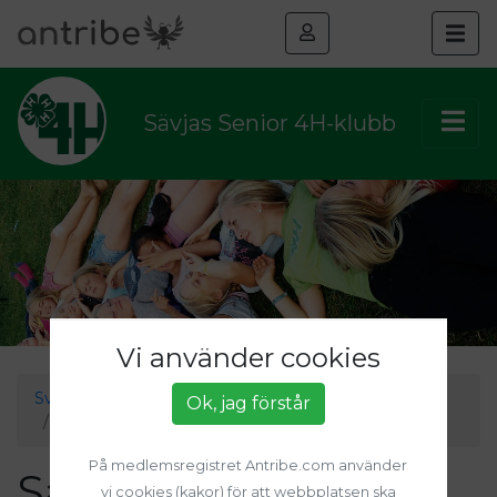
Sävjas Senior 4H-klubb
Vi använder cookies
Sveriges 4H
Grupper
4H i Uppsala
Ok, jag förstår
Sävjas Senior 4H-klubb
På medlemsregistret Antribe.com använder
Sävjas Senior 4H-
vi cookies (kakor) för att webbplatsen ska