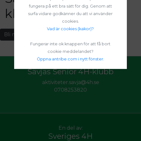
fungera på ett bra sätt för dig. Genom att
klubb
surfa vidare godkänner du att vi använder
cookies.
Vad är cookies (kakor)?
Bli medlem i Sävjas Senior 4H-klubb
Fungerar inte ok knappen för att få bort
cookie meddelandet?
Öppna antribe.com i nytt fönster.
Sävjas Senior 4H-klubb
aktiviteter.savja@4h.se
0708253820
En del av:
Sveriges 4H