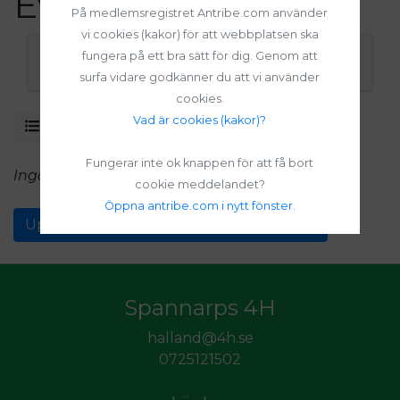
Evenemang
På medlemsregistret Antribe.com använder
vi cookies (kakor) för att webbplatsen ska
fungera på ett bra sätt för dig. Genom att
Sökfilter (visa / dölj)
surfa vidare godkänner du att vi använder
cookies.
Vad är cookies (kakor)?
Visa som lista
Visa i kalender
Fungerar inte ok knappen för att få bort
Inga inlagda evenemang.
cookie meddelandet?
Öppna antribe.com i nytt fönster.
Upptäck andra evenemang i Sveriges 4H
Spannarps 4H
halland@4h.se
0725121502