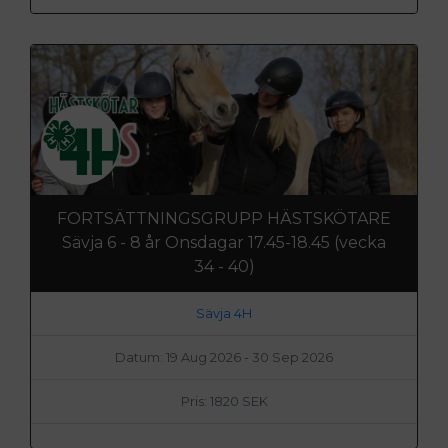
FORTSÄTTNINGSGRUPP HÄSTSKÖTARE
Sävja 6 - 8 år Onsdagar 17.45-18.45 (vecka
34 - 40)
Sävja 4H
Datum: 19 Aug 2026 - 30 Sep 2026
Pris: 1820 SEK