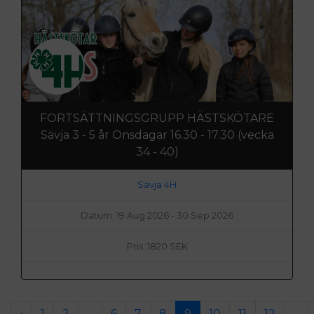
FORTSÄTTNINGSGRUPP HÄSTSKÖTARE
Sävja 3 - 5 år Onsdagar 16.30 - 17.30 (vecka
34 - 40)
Sävja 4H
Datum: 19 Aug 2026 - 30 Sep 2026
Pris: 1820 SEK
‹
1
2
...
6
7
8
9
10
11
12
...