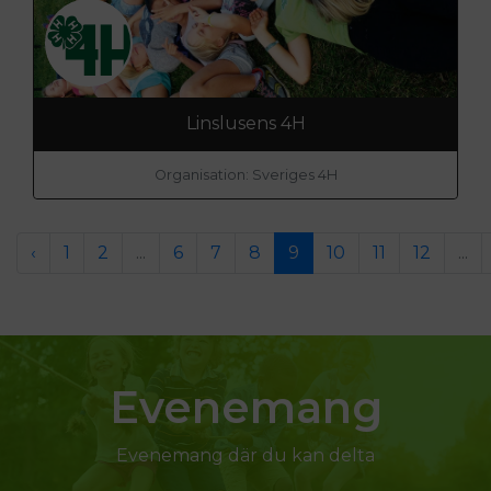
Linslusens 4H
Organisation: Sveriges 4H
‹
1
2
...
6
7
8
9
10
11
12
...
Evenemang
Evenemang där du kan delta