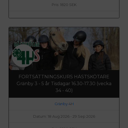
Pris: 1820 SEK
FORTSÄTTNINGSKURS HÄSTSKÖTARE
Gränby 3 - 5 år Tisdagar 16.30-17.30 (vecka
34 - 40)
Gränby 4H
Datum: 18 Aug 2026 - 29 Sep 2026