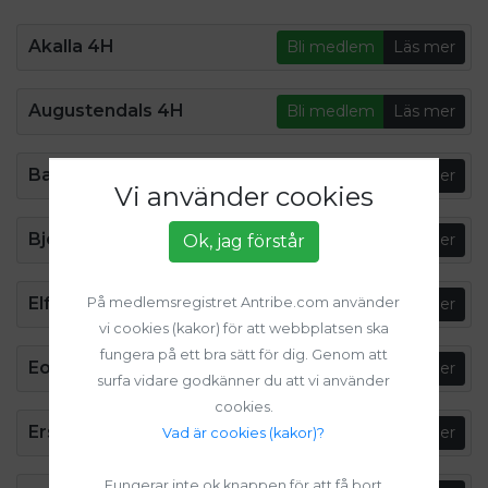
Akalla 4H
Bli medlem
Läs mer
Augustendals 4H
Bli medlem
Läs mer
Bagarmossens 4H
Bli medlem
Läs mer
Vi använder cookies
Björklunds Hage 4H
Bli medlem
Läs mer
Ok, jag förstår
Elfviks 4H
Bli medlem
Läs mer
På medlemsregistret Antribe.com använder
vi cookies (kakor) för att webbplatsen ska
fungera på ett bra sätt för dig. Genom att
Eolshälls 4H
Bli medlem
Läs mer
surfa vidare godkänner du att vi använder
cookies.
Ersboda 4H
Bli medlem
Läs mer
Vad är cookies (kakor)?
Fungerar inte ok knappen för att få bort