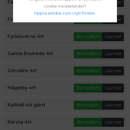
Färsna 4H
Bli medlem
Läs mer
cookie meddelandet?
Öppna antribe.com i nytt fönster.
Fritidsklubben 4H
Bli medlem
Läs mer
Fyrklöverns 4H
Bli medlem
Läs mer
Gamla Enskede 4H
Bli medlem
Läs mer
Görvälns 4H
Bli medlem
Läs mer
Hågelby 4H
Bli medlem
Läs mer
Kallhäll 4H gård
Bli medlem
Läs mer
Kårsta 4H
Bli medlem
Läs mer