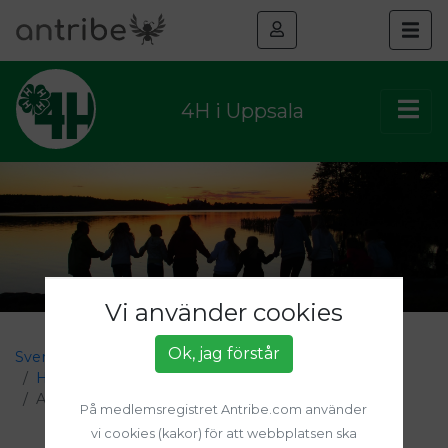
4H i Uppsala
Vi använder cookies
Ok, jag förstår
Sveriges 4H
4H i Uppsala
Evenemang
Halvårskort helgaktiviteter Uppsalas 4H-gårdar
Anmälan
På medlemsregistret Antribe.com använder
vi cookies (kakor) för att webbplatsen ska