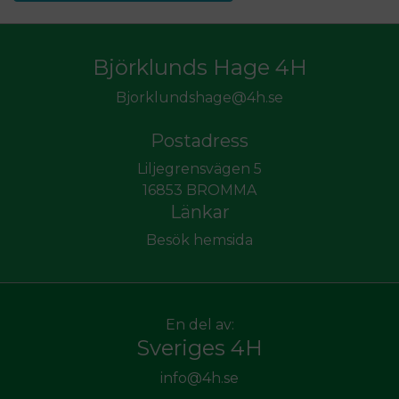
Björklunds Hage 4H
Bjorklundshage@4h.se
Postadress
Liljegrensvägen 5
16853 BROMMA
Länkar
Besök hemsida
En del av:
Sveriges 4H
info@4h.se