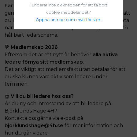
har möjlighet att hjälpa till på under våren
, fyll
Fungerar inte ok knappen för att få bort
gärna i alla grupper du kan vara med, observera att
cookie meddelandet?
du inte signar upp på alla grupper, vi behöver veta
Öppna antribe.com i nytt fönster.
när alla kan så att vi kan skapa ett fungerande och
hållbart ledarschema.
💚
Medlemskap 2026
Eftersom det är ett nytt år behöver
alla aktiva
ledare förnya sitt medlemskap
.
Det är viktigt att medlemsfakturan betalas för att
du ska kunna vara aktiv som ledare under
terminen.
🙌
Vill du bli ledare hos oss?
Är du ny och intresserad av att bli ledare på
Björklunds Hage 4H?
Kontakta oss gärna via e-post på
bjorklundshage@4h.se
för mer information och
hur du går vidare.