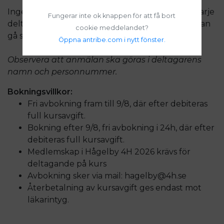
Ingen tidigare hästvana krävs, vi anpassar efter varje
Fungerar inte ok knappen för att få bort
deltagare så både ovana och lite mer hästvana kan
cookie meddelandet?
gå samma kurs.
Öppna antribe.com i nytt fönster.
Observera att anmälan ska göras i deltagarens
namn och personnummer.
Bokningsvillkor:
Fri avbokning fram till 9/8, där efter debiteras
full kursavgift.
Bokning efter 9/8, fri avbokning i 24h, där efter
debiteras full kursavgift.
Medlemskap i Hågelby 4H 2026 krävs för
deltagande på kurs
Avbokning sker via mail: hagelby@4h.se
Återbetalning av kursavgift ges endast mot
läkarintyg.