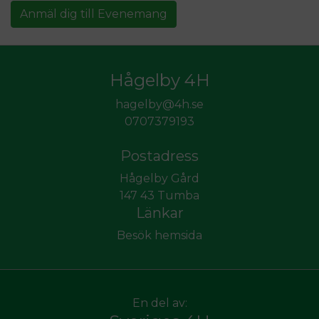
Anmäl dig till Evenemang
Hågelby 4H
hagelby@4h.se
0707379193
Postadress
Hågelby Gård
147 43 Tumba
Länkar
Besök hemsida
En del av: