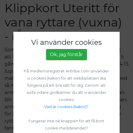
Klippkort Uteritt för
vana ryttare (vuxna)
- (År 2024)
Vi använder cookies
Som ridande elev på gården har du nu möjlighet
Ok, jag förstår
att köpa klippkort på uteritter. Klippkortet är för 5
gånger och man kan välja olika datum mellan v. 4-13
(uppehåll v. 9). Du köper klippkortet genom att
På medlemsregistret Antribe.com använder
maila gården, rider du inte hos oss men vill rida med
vi cookies (kakor) för att webbplatsen ska
så maila: storaskuggan@4h.se för mer info. Man
fungera på ett bra sätt för dig. Genom att
anmäler sig här på Antribe till de tillfällen man kan.
surfa vidare godkänner du att vi använder
Blir man sjuk behöver man avboka minst 24h innan,
cookies.
annars debiteras fullt belopp. Du är själv ansvarig
Vad är cookies (kakor)?
för att nyttja alla tillfällen. Ritterna anpassas efter
ryttare och dagsform på hästar, vi rider i den
Fungerar inte ok knappen för att få bort
fantastiska miljön här på Norra Djurgården. Pris:
cookie meddelandet?