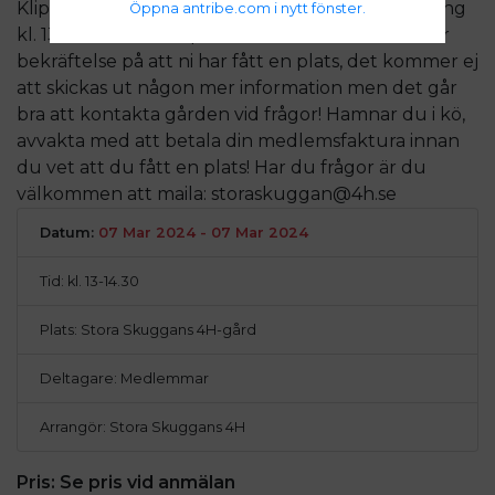
Klippkort, 1875 kr (5ggr) Denna ritt: 7 mars, samling
Öppna antribe.com i nytt fönster.
kl. 13 En faktura skapas automatiskt och det är er
bekräftelse på att ni har fått en plats, det kommer ej
att skickas ut någon mer information men det går
bra att kontakta gården vid frågor! Hamnar du i kö,
avvakta med att betala din medlemsfaktura innan
du vet att du fått en plats! Har du frågor är du
välkommen att maila: storaskuggan@4h.se
Datum:
07 Mar 2024 - 07 Mar 2024
Tid: kl. 13-14.30
Plats: Stora Skuggans 4H-gård
Deltagare: Medlemmar
Arrangör: Stora Skuggans 4H
Pris:
Se pris vid anmälan