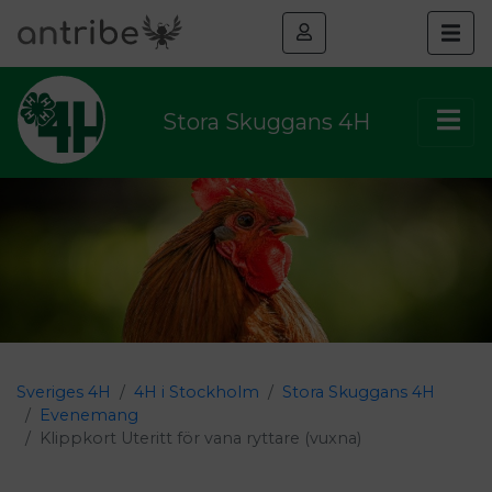
Stora Skuggans 4H
Sveriges 4H
4H i Stockholm
Stora Skuggans 4H
Evenemang
Klippkort Uteritt för vana ryttare (vuxna)