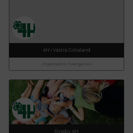
4H i Västra Götaland
Organisation: Sveriges 4H
Ryssby 4H