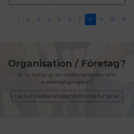
‹
1
2
3
4
5
6
7
8
9
10
11
Organisation / Företag?
Är ni i behov av ett medlemsregister eller
evenemangsregister?
Läs hur medlemsregistret Antribe fungerar