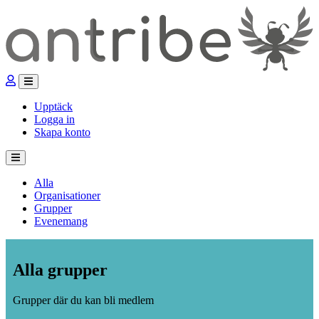
Upptäck
Logga in
Skapa konto
Alla
Organisationer
Grupper
Evenemang
Alla grupper
Grupper där du kan bli medlem