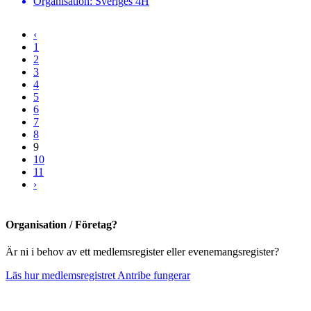
Organisation: Sveriges 4H
‹
1
2
3
4
5
6
7
8
9
10
11
›
Organisation / Företag?
Är ni i behov av ett medlemsregister eller evenemangsregister?
Läs hur medlemsregistret Antribe fungerar